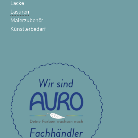
Lacke
Lasuren
Malerzubehör
Künstlerbedarf