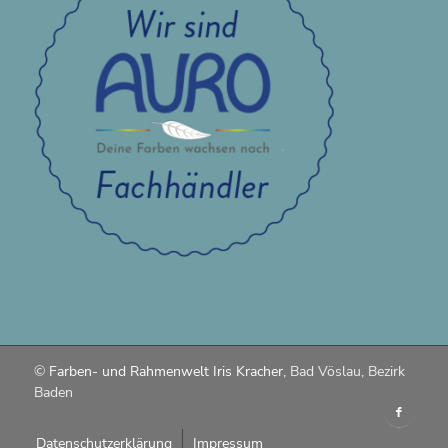
©
Farben- und Rahmenwelt Iris Kracher
, Bad Vöslau, Bezirk
Baden
Datenschutzerklärung
Impressum